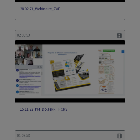
28.02.23_Webinaire_ZAE
02:05:53
15.11.22_PM_Do.TeRR_ PCRS
01:08:53