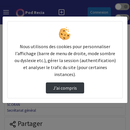
Mode s
Rechercher
Connexion
Pod Recia
Police 
Accueil
GIP RECIA
Do.TeRR GéoCentre
Thèmes de GIP RECIA
Nous utilisons des cookies pour personnaliser
l’affichage (barre de menu de droite, mode sombre
Autre
ou dyslexie etc.), gérer la session (authentification)
Centre de service
et analyser le trafic du site (pour certaines
Do.TeRR GéoCentre
instances).
e-administration
ENT
ePortfolio
J’ai compris
Infrastructures réseaux
Innovation
SCORAN
Secrétariat général
Partager