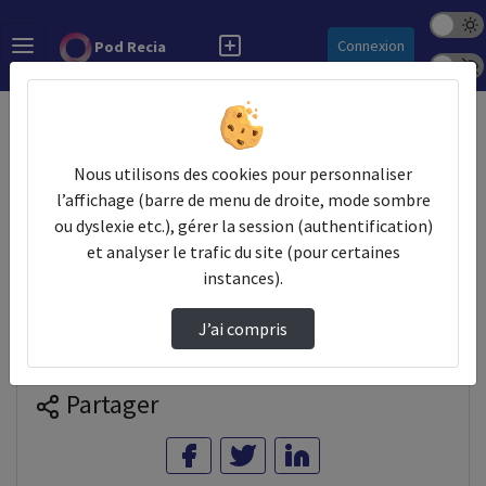
Mode s
Rechercher
Connexion
Pod Recia
Police 
Accueil
GIP RECIA
Do.TeRR GéoCentre
Journées Nationales Prodige 2023 : 5_Geocata…
Nous utilisons des cookies pour personnaliser
l’affichage (barre de menu de droite, mode sombre
ou dyslexie etc.), gérer la session (authentification)
Prendre des notes
et analyser le trafic du site (pour certaines
instances).
Il n'y a pas de note disponible pour vous pour cette vidéo.
J’ai compris
Connectez-vous pour en créer une nouvelle.
Partager