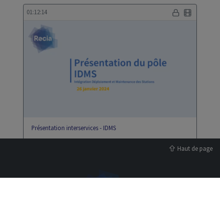
01:12:14
Présentation interservices - IDMS
Haut de page
00:00:43