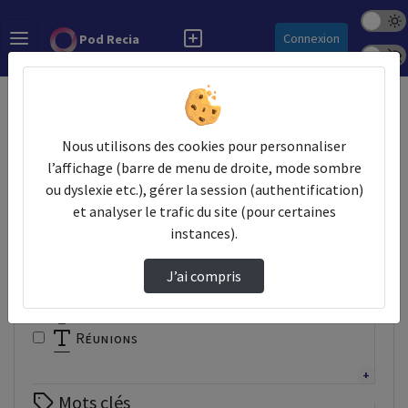
Mode s
Rechercher
Connexion
Pod Recia
Police 
Accueil
Vidéos
Nous utilisons des cookies pour personnaliser
Filtres
l’affichage (barre de menu de droite, mode sombre
ou dyslexie etc.), gérer la session (authentification)
Types
et analyser le trafic du site (pour certaines
Autre
instances).
Conférence
Documentaire
J’ai compris
Interview
Présentation
Réunions
Tutoriel
Webinaire
Mots clés