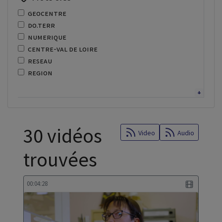
geocentre
do.terr
numerique
centre-val de loire
reseau
region
adressage
enseignement superieur
lycee
recor
30 vidéos
fibre
Video
Audio
optique
trouvées
recherche
regional
centre de services
00:04:28
donnees territoriales
scoran
cybersecurite