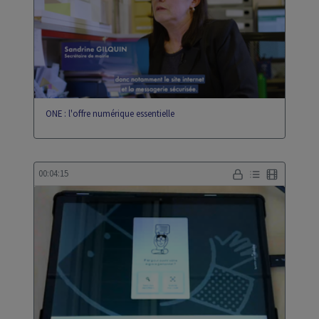
eportfolio
gip
ONE : l'offre numérique essentielle
00:04:15