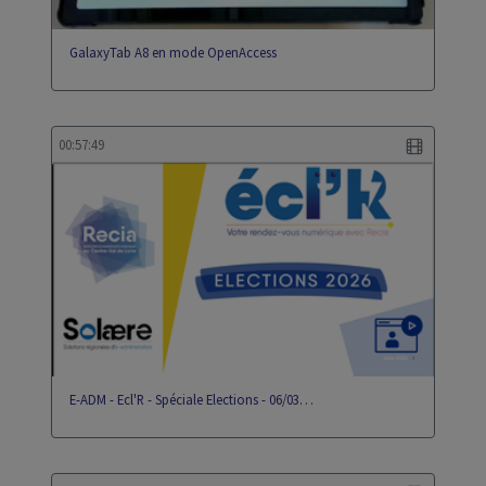
GalaxyTab A8 en mode OpenAccess
00:57:49
E-ADM - Ecl'R - Spéciale Elections - 06/03…