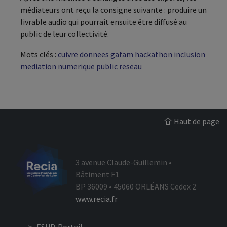
médiateurs ont reçu la consigne suivante : produire un
livrable audio qui pourrait ensuite être diffusé au
public de leur collectivité.
Mots clés :
cuivre
donnees
gafam
hackathon
inclusion
mediation
numerique
public
reseau
Haut de page
3 avenue Claude-Guillemin •
Bâtiment F1
BP 36009 • 45060 ORLÉANS Cedex 2
www.recia.fr