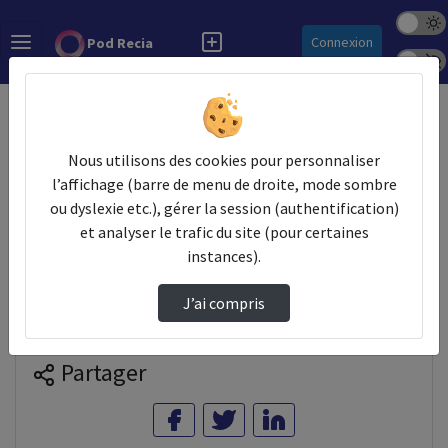
Mode s
Rechercher
Connexion
Pod Recia
Police 
Accueil
Vidéos
Retour sur la 5ème édition du Hackathon de l…
Nous utilisons des cookies pour personnaliser
l’affichage (barre de menu de droite, mode sombre
ou dyslexie etc.), gérer la session (authentification)
Prendre des notes
et analyser le trafic du site (pour certaines
instances).
Il n'y a pas de note disponible pour vous pour cette vidéo.
J’ai compris
Connectez-vous pour en créer une nouvelle.
Partager