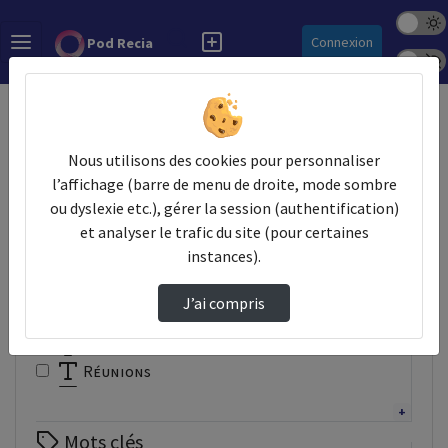
Mode s
Rechercher
Connexion
Pod Recia
Police 
Accueil
Vidéos
Nous utilisons des cookies pour personnaliser
Filtres
l’affichage (barre de menu de droite, mode sombre
ou dyslexie etc.), gérer la session (authentification)
Types
et analyser le trafic du site (pour certaines
Autre
instances).
Conférence
Documentaire
J’ai compris
Interview
Présentation
Réunions
Tutoriel
Webinaire
Mots clés