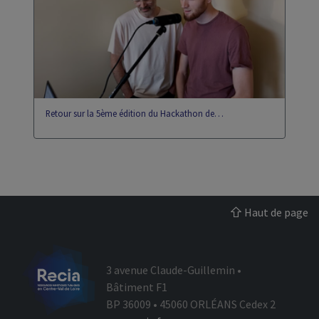
eportfolio
gip
Retour sur la 5ème édition du Hackathon de…
Haut de page
3 avenue Claude-Guillemin •
Bâtiment F1
BP 36009 • 45060 ORLÉANS Cedex 2