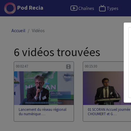
Pod Recia
Chaînes
Types
Accueil
Vidéos
6 vidéos trouvées
00:02:47
00:15:30
Lancement du réseau régional
01 SCORAN Accueil journée 
du numérique …
CHOUMERT et G…