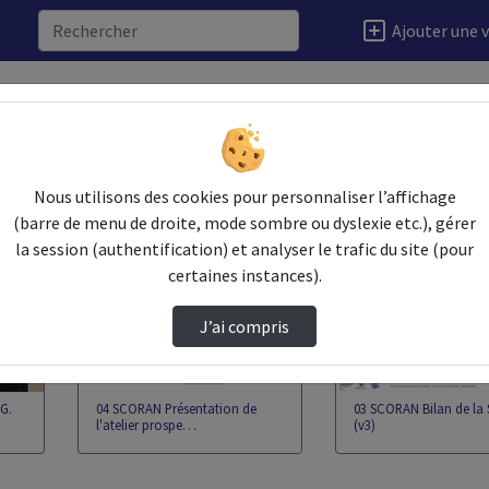
Ajouter une 
Video
Nous utilisons des cookies pour personnaliser l’affichage
(barre de menu de droite, mode sombre ou dyslexie etc.), gérer
la session (authentification) et analyser le trafic du site (pour
00:03:38
00:23:00
certaines instances).
J’ai compris
G.
04 SCORAN Présentation de
03 SCORAN Bilan de l
l'atelier prospe…
(v3)