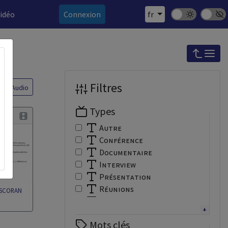
Mode sombre
Police 
vidéo
Connexion
fr
Filtres
Audio
Types
Autre
Conférence
Documentaire
Interview
Présentation
Réunions
a SCORAN
Tutoriel
Webinaire
Mots clés