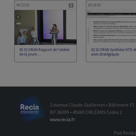
00:22:53
00:16:03
05 SCORAN Rapport de l'atelier
02 SCORAN Synthèse HTD e
de la journ…
axes stratégiques
3 avenue Claude-Guillemin • Bâtiment F1
BP 36009 • 45060 ORLÉANS Cedex 2
www.recia.fr
Pod Recia 