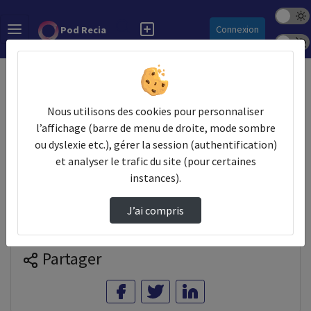
Mode s
Rechercher
Connexion
Pod Recia
Police 
Accueil
Vidéos
Lancement du réseau régional du numérique re…
Nous utilisons des cookies pour personnaliser
l’affichage (barre de menu de droite, mode sombre
ou dyslexie etc.), gérer la session (authentification)
Prendre des notes
et analyser le trafic du site (pour certaines
instances).
Il n'y a pas de note disponible pour vous pour cette vidéo.
J’ai compris
Connectez-vous pour en créer une nouvelle.
Partager