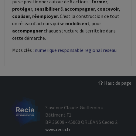
pu se positionner autour de 6 actions :
former
,
protéger
,
sensibiliser
&
accompagner
,
concevoir
,
coaliser
,
réemployer
. C'est la construction de tout
un réseau d'acteurs qui se
mobilisent
, pour
accompagner
chaque structure du territoire dans
cette démarche.
Mots clés :
numerique responsable
regional
reseau
Haut de page
3 avenue Claude-Guillemin •
Bâtiment F1
BP 36009 • 45060 ORLÉANS Cedex 2
www.recia.fr