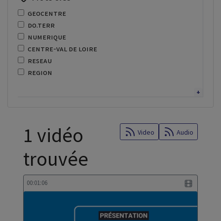
geocentre
do.terr
numerique
centre-val de loire
reseau
region
adressage
enseignement superieur
lycee
recor
1 vidéo
fibre
Video
Audio
optique
trouvée
recherche
regional
centre de services
00:01:06
donnees territoriales
scoran
cybersecurite