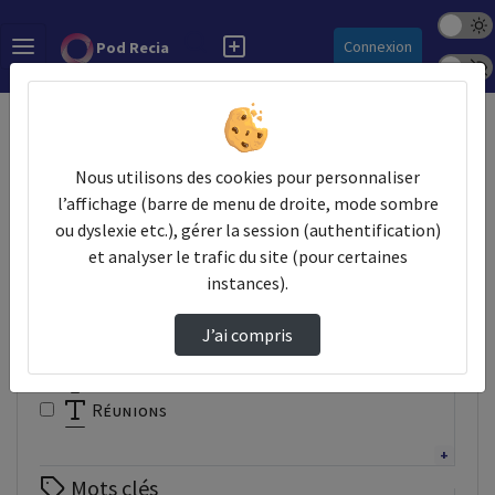
Mode s
Rechercher
Connexion
Pod Recia
Police 
Accueil
Vidéos
Nous utilisons des cookies pour personnaliser
Filtres
l’affichage (barre de menu de droite, mode sombre
ou dyslexie etc.), gérer la session (authentification)
Types
et analyser le trafic du site (pour certaines
Autre
instances).
Conférence
Documentaire
J’ai compris
Interview
Présentation
Réunions
Tutoriel
Webinaire
Mots clés