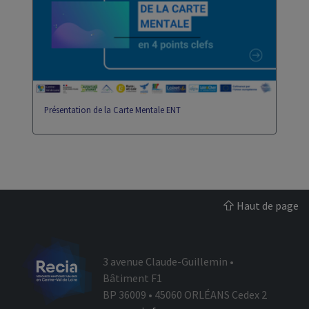
eportfolio
gip
Présentation de la Carte Mentale ENT
Haut de page
3 avenue Claude-Guillemin •
Bâtiment F1
BP 36009 • 45060 ORLÉANS Cedex 2