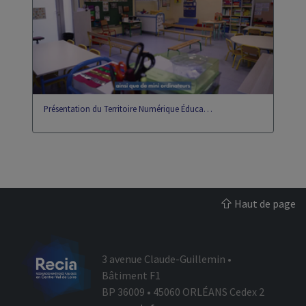
eportfolio
gip
Présentation du Territoire Numérique Éduca…
Haut de page
3 avenue Claude-Guillemin •
Bâtiment F1
BP 36009 • 45060 ORLÉANS Cedex 2