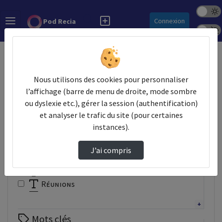
Mode s
Rechercher
Connexion
Pod Recia
Police 
Accueil
Vidéos
Nous utilisons des cookies pour personnaliser
Filtres
l’affichage (barre de menu de droite, mode sombre
ou dyslexie etc.), gérer la session (authentification)
Types
et analyser le trafic du site (pour certaines
Autre
instances).
Conférence
Documentaire
J’ai compris
Interview
Présentation
Réunions
Tutoriel
Webinaire
Mots clés