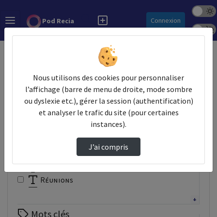
Mode s
Rechercher
Connexion
Pod Recia
Police 
Accueil
Vidéos
Nous utilisons des cookies pour personnaliser
Filtres
l’affichage (barre de menu de droite, mode sombre
ou dyslexie etc.), gérer la session (authentification)
Types
et analyser le trafic du site (pour certaines
Autre
instances).
Conférence
Documentaire
J’ai compris
Interview
Présentation
Réunions
Tutoriel
Webinaire
Mots clés