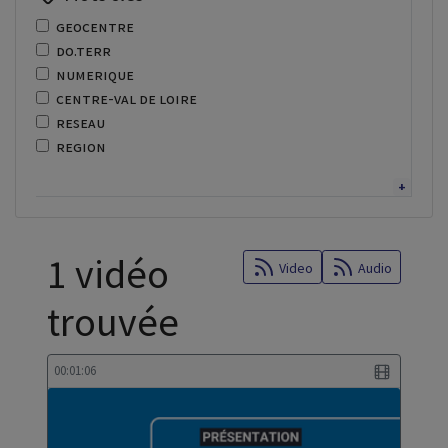
geocentre
do.terr
numerique
centre-val de loire
reseau
region
adressage
enseignement superieur
lycee
recor
1 vidéo
fibre
Video
Audio
optique
trouvée
recherche
regional
centre de services
00:01:06
donnees territoriales
scoran
cybersecurite