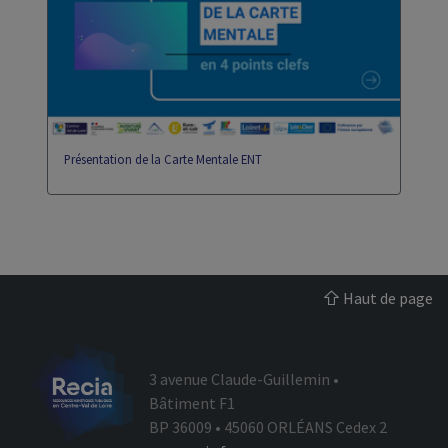
eportfolio
gip
Présentation de la Carte Mentale ENT
Haut de page
3 avenue Claude-Guillemin •
Bâtiment F1
BP 36009 • 45060 ORLÉANS Cedex 2