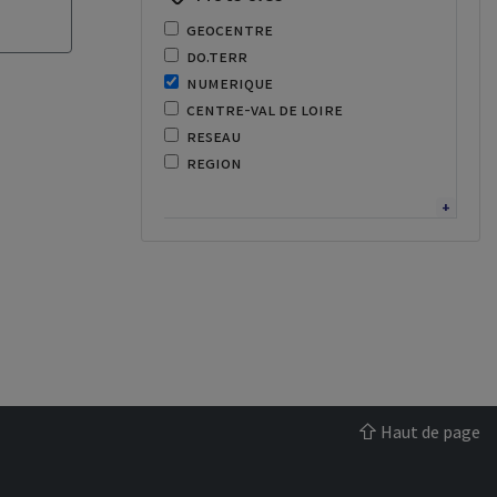
geocentre
do.terr
numerique
centre-val de loire
reseau
region
adressage
enseignement superieur
lycee
recor
fibre
optique
recherche
regional
centre de services
donnees territoriales
Haut de page
scoran
cybersecurite