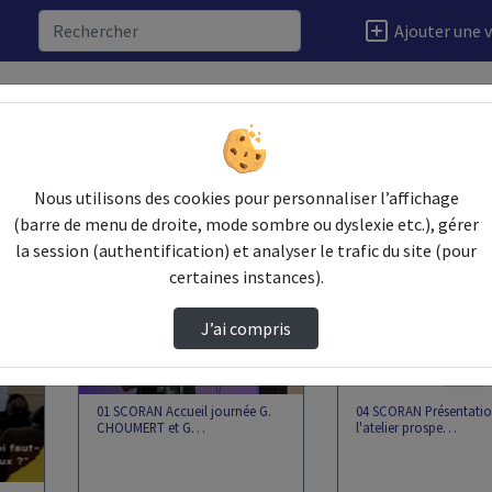
Ajouter une 
Video
Nous utilisons des cookies pour personnaliser l’affichage
(barre de menu de droite, mode sombre ou dyslexie etc.), gérer
la session (authentification) et analyser le trafic du site (pour
00:15:30
00:03:38
certaines instances).
J’ai compris
01 SCORAN Accueil journée G.
04 SCORAN Présentatio
CHOUMERT et G…
l'atelier prospe…