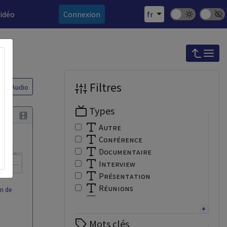
Mode sombre
Police 
vidéo
Connexion
fr
Filtres
Audio
Types
Autre
Conférence
Documentaire
Interview
Présentation
Réunions
n de
Tutoriel
Webinaire
Mots clés