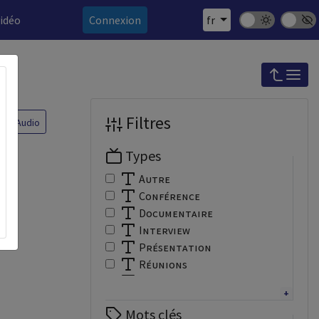
Mode sombre
Police 
vidéo
Connexion
fr
Filtres
Audio
Types
Autre
Conférence
Documentaire
Interview
Présentation
Réunions
Tutoriel
Webinaire
Mots clés