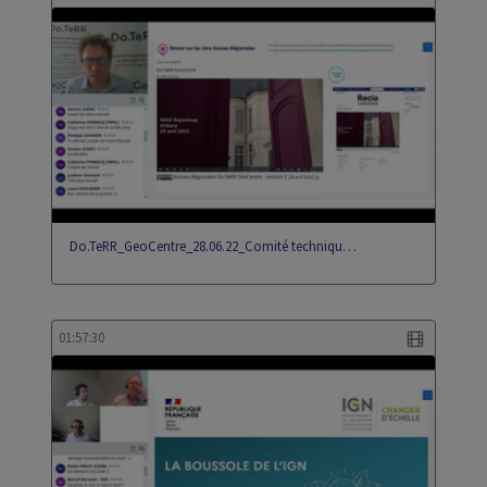
Do.TeRR_GeoCentre_28.06.22_Comité techniqu…
01:57:30