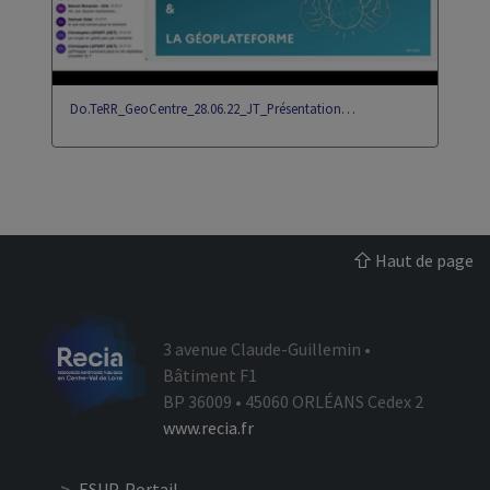
Do.TeRR_GeoCentre_28.06.22_JT_Présentation…
Haut de page
3 avenue Claude-Guillemin •
Bâtiment F1
BP 36009 • 45060 ORLÉANS Cedex 2
www.recia.fr
ESUP-Portail