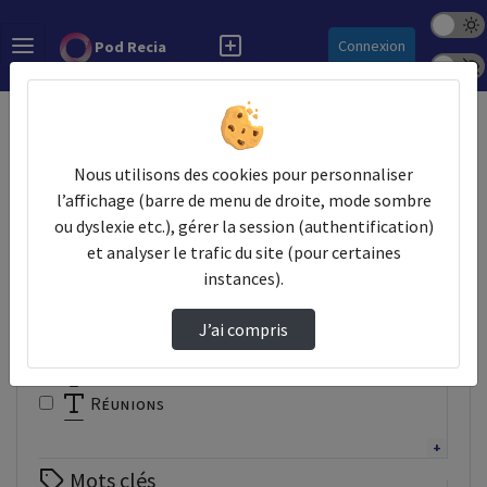
Mode s
Rechercher
Connexion
Pod Recia
Police 
Accueil
Vidéos
Nous utilisons des cookies pour personnaliser
Filtres
l’affichage (barre de menu de droite, mode sombre
ou dyslexie etc.), gérer la session (authentification)
Types
et analyser le trafic du site (pour certaines
Autre
instances).
Conférence
Documentaire
J’ai compris
Interview
Présentation
Réunions
Tutoriel
Webinaire
Mots clés