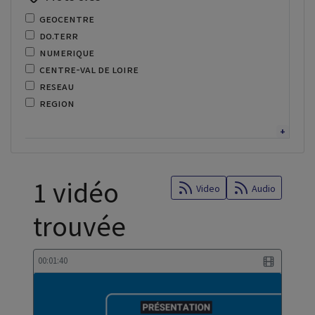
geocentre
do.terr
numerique
centre-val de loire
reseau
region
adressage
enseignement superieur
lycee
recor
1 vidéo
fibre
Video
Audio
optique
trouvée
recherche
regional
centre de services
00:01:40
donnees territoriales
scoran
cybersecurite