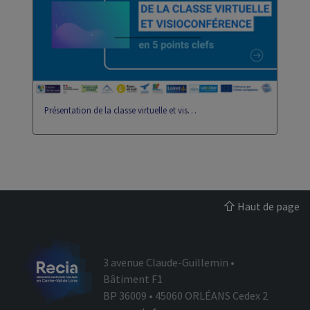
eportfolio
gip
Présentation de la classe virtuelle et vis…
Haut de page
3 avenue Claude-Guillemin •
Bâtiment F1
BP 36009 • 45060 ORLÉANS Cedex 2