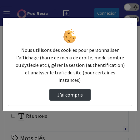
Mode s
Rechercher
Connexion
Pod Recia
Police 
Accueil
Vidéos
Nous utilisons des cookies pour personnaliser
Filtres
l’affichage (barre de menu de droite, mode sombre
ou dyslexie etc.), gérer la session (authentification)
Types
et analyser le trafic du site (pour certaines
Autre
instances).
Conférence
Documentaire
J’ai compris
Interview
Présentation
Réunions
Tutoriel
Webinaire
Mots clés