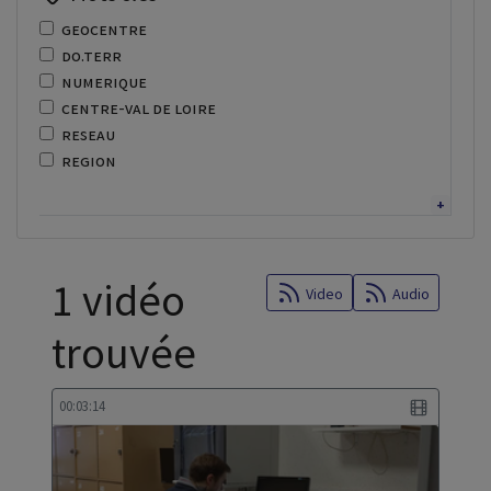
geocentre
do.terr
numerique
centre-val de loire
reseau
region
adressage
enseignement superieur
lycee
recor
1 vidéo
fibre
Video
Audio
optique
trouvée
recherche
regional
centre de services
00:03:14
donnees territoriales
scoran
cybersecurite