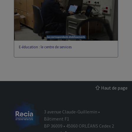
eportfolio
gip
E-éducation : le centre de services
Haut de page
3 avenue Claude-Guillemin •
Bâtiment F1
BP 36009 • 45060 ORLÉANS Cedex 2