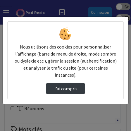
Mode s
Rechercher
Connexion
Pod Recia
Police 
Accueil
Vidéos
Nous utilisons des cookies pour personnaliser
Filtres
l’affichage (barre de menu de droite, mode sombre
ou dyslexie etc.), gérer la session (authentification)
Types
et analyser le trafic du site (pour certaines
Autre
instances).
Conférence
Documentaire
J’ai compris
Interview
Présentation
Réunions
Tutoriel
Webinaire
Mots clés