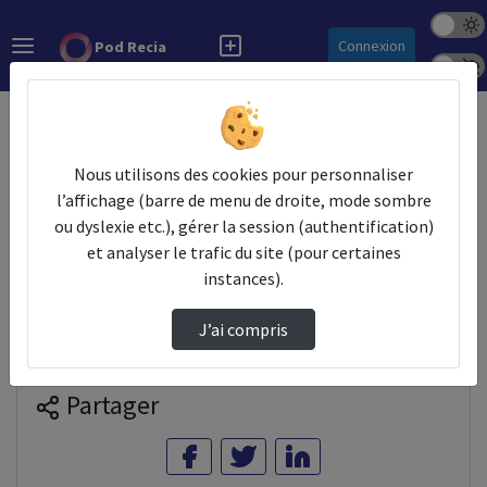
Mode s
Rechercher
Connexion
Pod Recia
Police 
Accueil
Vidéos
Comité technique Do.TeRR : matinée IA et ort…
Nous utilisons des cookies pour personnaliser
l’affichage (barre de menu de droite, mode sombre
ou dyslexie etc.), gérer la session (authentification)
Prendre des notes
et analyser le trafic du site (pour certaines
instances).
Il n'y a pas de note disponible pour vous pour cette vidéo.
J’ai compris
Connectez-vous pour en créer une nouvelle.
Partager