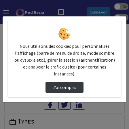
Mode s
Rechercher
Connexion
Pod Recia
Police 
Accueil
Vidéos
1 - Allocution de bienvenue
Nous utilisons des cookies pour personnaliser
Prendre des notes
l’affichage (barre de menu de droite, mode sombre
ou dyslexie etc.), gérer la session (authentification)
Il n'y a pas de note disponible pour vous pour cette vidéo.
et analyser le trafic du site (pour certaines
Connectez-vous pour en créer une nouvelle.
instances).
J’ai compris
Partager
Types