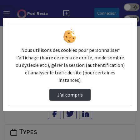
Mode s
Rechercher
Connexion
Pod Recia
Police 
Accueil
Vidéos
Présentation Idélibre V4
Nous utilisons des cookies pour personnaliser
Prendre des notes
l’affichage (barre de menu de droite, mode sombre
ou dyslexie etc.), gérer la session (authentification)
Il n'y a pas de note disponible pour vous pour cette vidéo.
et analyser le trafic du site (pour certaines
Connectez-vous pour en créer une nouvelle.
instances).
J’ai compris
Partager
Types