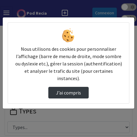
Mode s
Rechercher
Connexion
Pod Recia
Police 
Accueil
Contactez nous
Champs obligatoires
Nous utilisons des cookies pour personnaliser
l’affichage (barre de menu de droite, mode sombre
Les champs marqués avec un astérisque sont obligatoires.
ou dyslexie etc.), gérer la session (authentification)
et analyser le trafic du site (pour certaines
Partager
instances).
J’ai compris
Types