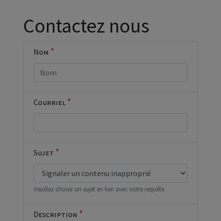
Cocher cette
Contactez nous
case si vous
êtes un
humain en
*
Nom
métal
(obligatoire)
*
Courriel
*
Sujet
Veuillez choisir un sujet en lien avec votre requête
*
Description