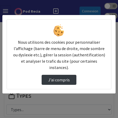
Mode s
Rechercher
Connexion
Pod Recia
Police 
Accueil
Contactez nous
Champs obligatoires
Nous utilisons des cookies pour personnaliser
l’affichage (barre de menu de droite, mode sombre
Les champs marqués avec un astérisque sont obligatoires.
ou dyslexie etc.), gérer la session (authentification)
et analyser le trafic du site (pour certaines
Partager
instances).
J’ai compris
Types