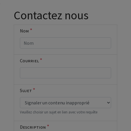
Cocher cette
Contactez nous
case si vous
êtes un
humain en
*
Nom
métal
(obligatoire)
*
Courriel
*
Sujet
Veuillez choisir un sujet en lien avec votre requête
*
Description