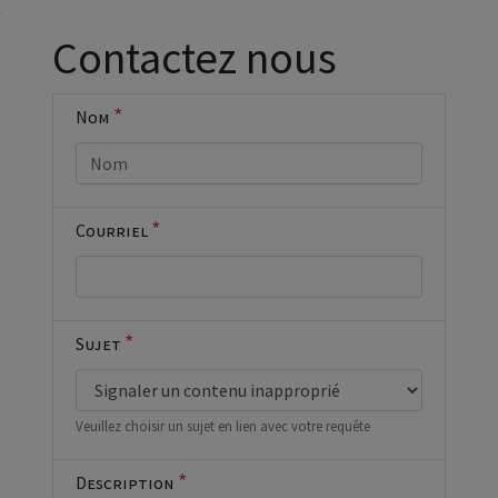
Cocher cette
Contactez nous
case si vous
êtes un
humain en
*
Nom
métal
(obligatoire)
*
Courriel
*
Sujet
Veuillez choisir un sujet en lien avec votre requête
*
Description