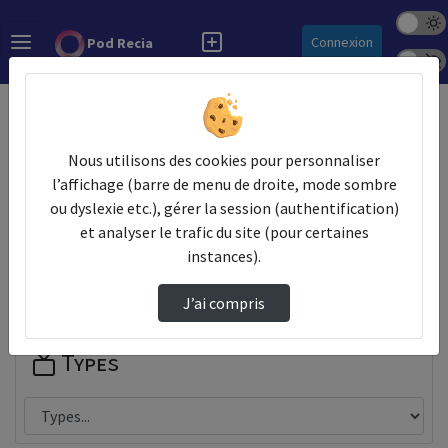
Mode s
Rechercher
Connexion
Pod Recia
Police 
Accueil
Contactez nous
Champs obligatoires
Nous utilisons des cookies pour personnaliser
l’affichage (barre de menu de droite, mode sombre
Les champs marqués avec un astérisque sont obligatoires.
ou dyslexie etc.), gérer la session (authentification)
et analyser le trafic du site (pour certaines
Partager
instances).
J’ai compris
Types