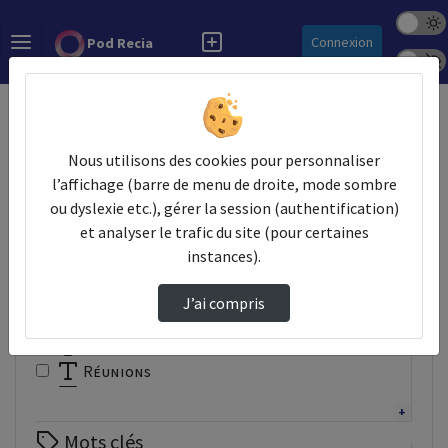
Mode s
Rechercher
Connexion
Pod Recia
Police 
Accueil
Vidéos
Nous utilisons des cookies pour personnaliser
Filtres
l’affichage (barre de menu de droite, mode sombre
ou dyslexie etc.), gérer la session (authentification)
Types
et analyser le trafic du site (pour certaines
Autre
instances).
Conférence
Documentaire
J’ai compris
Interview
Présentation
Réunions
Tutoriel
Webinaire
Mots clés