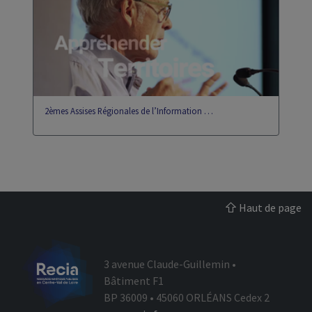
eportfolio
gip
2èmes Assises Régionales de l’Information …
Haut de page
3 avenue Claude-Guillemin •
Bâtiment F1
BP 36009 • 45060 ORLÉANS Cedex 2