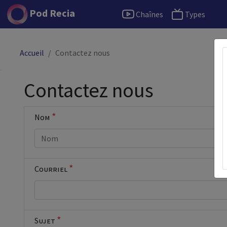
Pod Recia
Chaînes
Types
Accueil
Contactez nous
Cocher cette
Contactez nous
case si vous
êtes un
humain en
*
Nom
métal
(obligatoire)
*
Courriel
*
Sujet